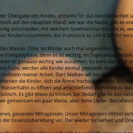
er Übergabe des Kindes, entsteht für das Kind Sicherheit u
t mich auf den neuesten Stand, wie war die Nacht, gab es 
ändig entscheiden, mit welchem Spielmaterial möchte es, wie
mit den Kindern zusammen, das Frühstück zu. Um 8.30 Uhr ve
stilles Wasser. Oder im Winter auch mal ungesüßten Tee.
e Freispielphase, denn es ist wichtig, im Tagesablauf Aktiv
men ist genauso wichtig wie ausatmen. So kann das Kind si
äumt habe, werden alle Kinder einmal gewickelt. Anschließe
r Grundstein meiner Arbeit. Dort bleiben wir bis spätestens
rlernen die Kinder, sich die Ärmel hochzukrempeln, auf d
den Wasserhahn zu öffnen und anschließend die Hände zu wa
sstisch. Es gibt etwas zu trinken, bei Bedarf gibt es das n
n wir gemeinsam ein paar kleine, aber feine Lieder. Bestehe
enes, gesundes Mittagessen. Unser Mittagessen richtet si
i der Essenszubereitung vor. Der wieder Sicherheit und Ori