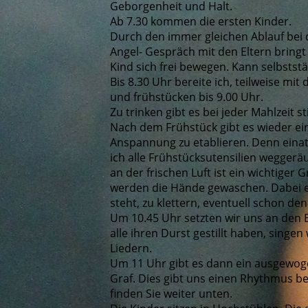
Geborgenheit und Halt.
Ab 7.30 kommen die ersten Kinder.
Durch den immer gleichen Ablauf bei d
Angel- Gespräch mit den Eltern bring
Kind sich frei bewegen. Kann selbstst
Bis 8.30 Uhr bereite ich, teilweise 
und frühstücken bis 9.00 Uhr.
Zu trinken gibt es bei jeder Mahlzeit 
Nach dem Frühstück gibt es wieder ein
Anspannung zu etablieren. Denn einat
ich alle Frühstücksutensilien wegger
an der frischen Luft ist ein wichtige
werden die Hände gewaschen. Dabei e
steht, zu klettern, eventuell schon 
Um 10.45 Uhr setzten wir uns an den E
alle ihren Durst gestillt haben, singe
Liedern.
Um 11 Uhr gibt es dann ein ausgewog
Graf. Dies gibt uns einen Rhythmus be
finden Sie weiter unten.