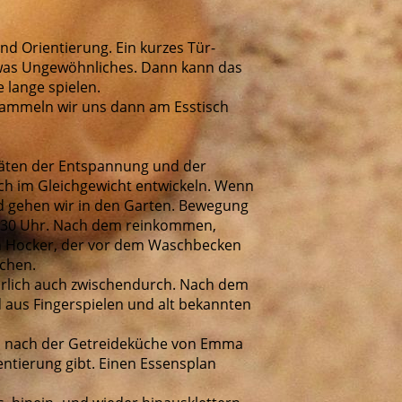
nd Orientierung. Ein kurzes Tür-
etwas Ungewöhnliches. Dann kann das
 lange spielen.
rsammeln wir uns dann am Esstisch
itäten der Entspannung und der
ch im Gleichgewicht entwickeln. Wenn
nd gehen wir in den Garten. Bewegung
 10.30 Uhr. Nach dem reinkommen,
en Hocker, der vor dem Waschbecken
schen.
atürlich auch zwischendurch. Nach dem
nd aus Fingerspielen und alt bekannten
ch nach der Getreideküche von Emma
entierung gibt. Einen Essensplan