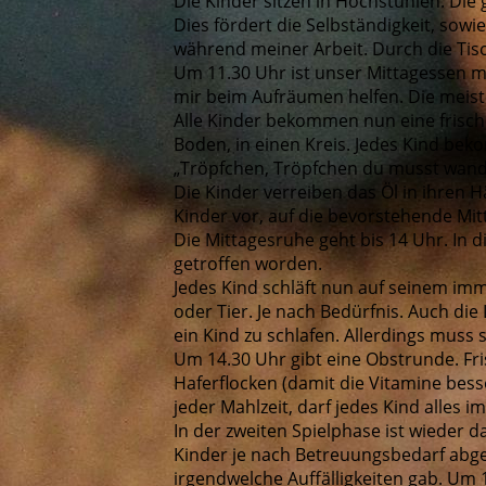
Die Kinder sitzen in Hochstühlen. Die 
Dies fördert die Selbständigkeit, sowi
während meiner Arbeit. Durch die Tis
Um 11.30 Uhr ist unser Mittagessen me
mir beim Aufräumen helfen. Die meist
Alle Kinder bekommen nun eine frische
Boden, in einen Kreis. Jedes Kind bek
„Tröpfchen, Tröpfchen du musst wande
Die Kinder verreiben das Öl in ihren
Kinder vor, auf die bevorstehende Mit
Die Mittagesruhe geht bis 14 Uhr. In 
getroffen worden.
Jedes Kind schläft nun auf seinem imm
oder Tier. Je nach Bedürfnis. Auch die
ein Kind zu schlafen. Allerdings muss 
Um 14.30 Uhr gibt eine Obstrunde. Fri
Haferflocken (damit die Vitamine b
jeder Mahlzeit, darf jedes Kind alles
In der zweiten Spielphase ist wieder d
Kinder je nach Betreuungsbedarf abgeh
irgendwelche Auffälligkeiten gab. Um 