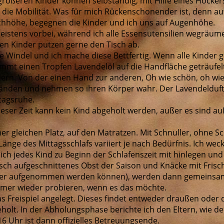
größeren Kinder können selbständig, mit Hilfe eines Hockers
e die Mobilität. Was für mich Rückenschonender ist, denn au
chhöhe, begegnen die Kinder und ich uns auf Augenhöhe.
istens vorbei, während ich alle Essensutensilien wegräume
en Kinder putzen gerne den Tisch ab.
 Windel und ich mache diese Bettfertig. Wenn alle Kinder ge
ommt einen Tropfen Lavendelöl auf die Handfläche geträufelt
rn. Von der einen Hand zur anderen, Oh wie schön, oh wie
 Händen und nehmen so ihren Körper wahr. Der Lavendelduft
tagsruhe.
dieser Zeit kann kein Kind abgeholt werden, außer es sind
er gleichen Platz, auf den Matratzen. Mit Schnuller, ohne S
 Länge des Mittagsschlafs variiert je nach Bedürfnis. Ich we
sich jedes Kind zu Beginn der Schlafenszeit mit hinlegen un
sch aufgeschnittenes Obst der Saison und Knäcke mit Frisch
esser aufgenommen werden können), werden dann gemeinsa
 immer wieder probieren, wenn es das möchte.
as Freispiel angelegt. Dieses findet entweder draußen oder d
olt. In der Abholungsphase berichte ich den Eltern, wie de
16 Uhr ist dann offizielles Betreuungsende.