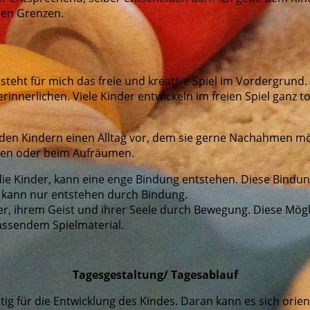
llen Grenzen.
teht für mich das freie und kreative Spiel im Vordergrund.
nerlichen. Viele Kinder entwickeln im freien Spiel ganz toll
 den Kindern einen Alltag vor, dem sie gerne Nachahmen mö
tzen oder beim Aufräumen.
ie Kinder, kann eine enge Bindung entstehen. Diese Bindung
 kann nur entstehen durch Bindung.
r, ihrem Geist und ihrer Seele durch Bewegung. Diese Mögli
assendem Spielmaterial.
Tagesgestaltung/ Tagesablauf
tig für die Entwicklung des Kindes. Daran kann es sich orient