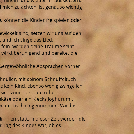
, hinein- und wieder hinausklettern.
f mich zu achten, ist genauso wichtig
, können die Kinder freispielen oder
wickelt sind, setzen wir uns auf den
 und ich singe das Lied:
 fein, werden deine Träume sein“
 wirkt beruhigend und bereitet die
 außergewöhnliche Absprachen vorher
chnuller, mit seinem Schnuffeltuch
cke kein Kind, ebenso wenig zwinge ich
d sich zumindest ausruhen.
käse oder ein Klecks Joghurt mit
m am Tisch eingenommen. Wie bei
rinnen statt. In dieser Zeit werden die
r Tag des Kindes war, ob es